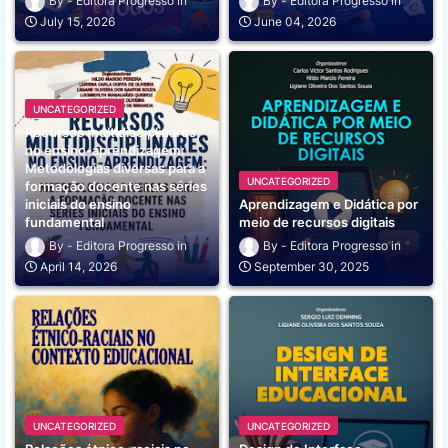
Editora Progresso
Editora Progresso
July 15, 2026
June 04, 2026
UNCATEGORIZED
Recursos multidisciplinares
no ensino-aprendizagem:
Metodologias diversas para a
UNCATEGORIZED
formação docente nas séries
iniciais do ensino
Aprendizagem e Didática por
fundamental
meio de recursos digitais
Editora Progresso
Editora Progresso
April 14, 2026
September 30, 2025
UNCATEGORIZED
UNCATEGORIZED