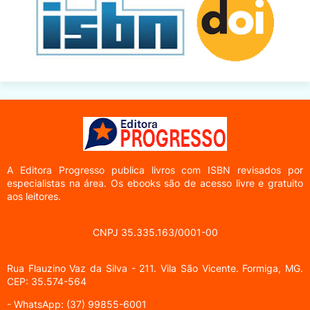
A Editora Progresso
publica livros com ISBN revisados por
especialistas na área. Os ebooks são de acesso livre e gratuito
aos leitores.
CNPJ 35.335.163/0001-00
Rua Flauzino Vaz da Silva - 211.
Vila São Vicente.
Formiga, MG.
CEP: 35.574-564
- WhatsApp: (37) 99855-6001