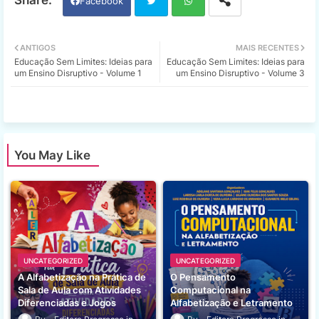
Facebook
Twi
Wh
ANTIGOS
MAIS RECENTES
Educação Sem Limites: Ideias para
Educação Sem Limites: Ideias para
tter
ats
um Ensino Disruptivo - Volume 1
um Ensino Disruptivo - Volume 3
app
You May Like
UNCATEGORIZED
UNCATEGORIZED
A Alfabetização na Prática de
O Pensamento
Sala de Aula com Atividades
Computacional na
Diferenciadas e Jogos
Alfabetização e Letramento